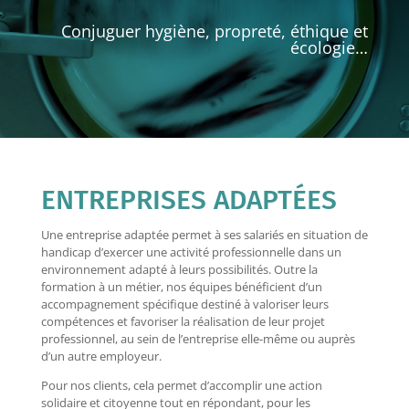
Conjuguer hygiène, propreté, éthique et
écologie…
ENTREPRISES ADAPTÉES
Une entreprise adaptée permet à ses salariés en situation de
handicap d’exercer une activité professionnelle dans un
environnement adapté à leurs possibilités. Outre la
formation à un métier, nos équipes bénéficient d’un
accompagnement spécifique destiné à valoriser leurs
compétences et favoriser la réalisation de leur projet
professionnel, au sein de l’entreprise elle-même ou auprès
d’un autre employeur.
Pour nos clients, cela permet d’accomplir une action
solidaire et citoyenne tout en répondant, pour les