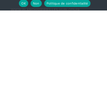
OK
Non
Politique de confidentialité
WWW.BLANCHISSERIES-LES-HUBLOTS.FR
LE LAVANDIN
De 8h à 17h30
45-47 rue Alfred de Vigny - 03100 Montluçon
04.70.28.12.71
À PIONSAT
(professionnels uniquement)
Dépôt & retrait de linge
Impasse Les Coquelicots - 63330 Pionsat
04.70.28.12.71